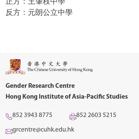
正方：王肇枝中學
反方：元朗公立中學
Gender Research Centre
Hong Kong Institute of Asia-Pacific Studies
852 3943 8775
852 2603 5215
grcentre@cuhk.edu.hk