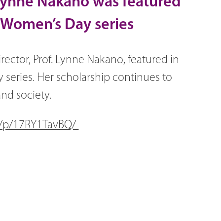
. Lynne Nakano was featured
l Women’s Day series
rector, Prof. Lynne Nakano, featured in
series. Her scholarship continues to
nd society.
e/p/17RY1TavBQ/