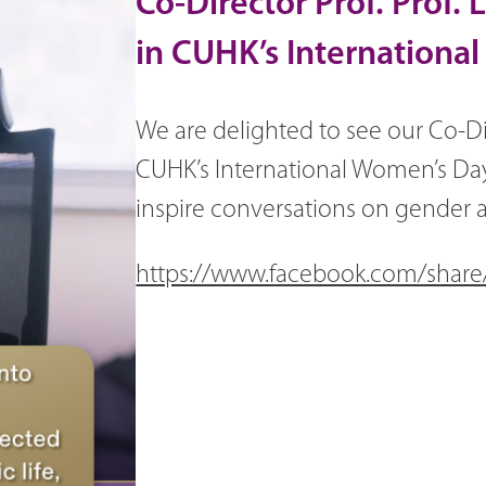
Co-Director Prof. Prof
in CUHK’s Internationa
We are delighted to see our Co-Di
CUHK’s International Women’s Day 
inspire conversations on gender a
https://www.facebook.com/shar