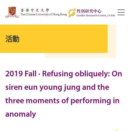
活動
2019 Fall · Refusing obliquely: On
siren eun young jung and the
three moments of performing in
anomaly